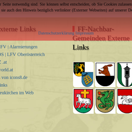
er Seite notwendig sind. Sie können selbst entscheiden, ob Sie Cookies zulass
n sie auch den Hinweis bezüglich verlinkter (Externer Webseiten) auf unserer 
xterne Links
FF-Nachbar-
Datenschutzerklärung
Impressum
Gemeinden Externe
Links
FV | Alarmierungen
S | LFV Oberösterreich
.at
orld.at
s von icons8.de
inks
eukirchen im Web