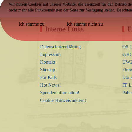
Wir nutzen Cookies auf unserer Website, die essenziell für den Betrieb d
nicht mehr alle Funktionalitäten der Seite zur Verfügung stehen. Beachte
Ich stimme zu
Ich stimme nicht zu
Interne Links
E
Datenschutzerklärung
Oö L
Impressum
syBO
Kontakt
UWZ 
Sitemap
Firew
For Kids
Icon
Hot News!
FF L
Spendeninformation!
Pabn
Cookie-Hinweis ändern!