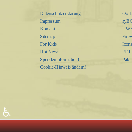
Datenschutzerklärung
Oö L
Impressum
syBO
Kontakt
UWZ 
Sitemap
Firew
For Kids
Icon
Hot News!
FF L
Spendeninformation!
Pabn
Cookie-Hinweis ändern!
♿