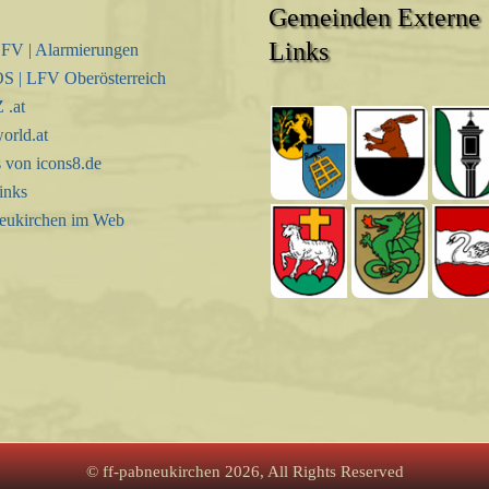
Gemeinden Externe
Links
FV | Alarmierungen
S | LFV Oberösterreich
.at
orld.at
s von icons8.de
inks
eukirchen im Web
© ff-pabneukirchen 2026, All Rights Reserved