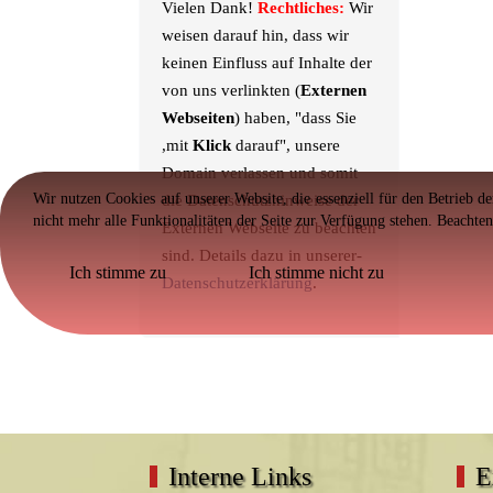
Vielen Dank!
Rechtliches:
Wir
weisen darauf hin, dass wir
keinen Einfluss auf Inhalte der
von uns verlinkten (
Externen
Webseiten
) haben, "dass Sie
,mit
Klick
darauf", unsere
Domain verlassen und somit
Wir nutzen Cookies auf unserer Website, die essenziell für den Betrieb d
die Datenschutzhinweise der
nicht mehr alle Funktionalitäten der Seite zur Verfügung stehen. Beachte
Externen Webseite zu beachten
sind. Details dazu in unserer-
Ich stimme zu
Ich stimme nicht zu
Datenschutzerklärung
.
Interne Links
E