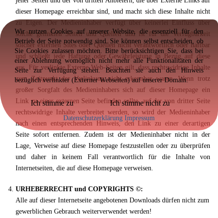
jener Seiten und der von dritten Anbietern, die über Externe Links auf
dieser Homepage erreichbar sind, und macht sich diese Inhalte nicht
zu Eigen. Der Medieninhaber verfügt über keinerlei Einfluss über
Wir nutzen Cookies auf unserer Website, die essenziell für den
solche gelinkten Seiten und Quellen und ist für die Verfügbarkeit
Betrieb der Seite notwendig sind. Sie können selbst entscheiden, ob
solcher externen Sites oder Quellen nicht verantwortlich oder haftbar
Sie Cookies zulassen möchten. Bitte berücksichtigen Sie, dass bei
und schließt jede Haftung oder Gewährleistung in Bezug auf diese
einer Ablehnung womöglich nicht mehr alle Funktionalitäten der
aus. Für verlinkte Externe Web-Seiten gilt, dass rechtswidrige Inhalte
Seite zur Verfügung stehen. Beachten sie auch den Hinweis
zum Zeitpunkt der Verlinkung nicht erkennbar waren. Wenn trotz
bezüglich verlinkter (Externer Webseiten) auf unserer Domain.
großer Sorgfalt des Medieninhabers sich auf dieser Homepage ein
Link zu einer externen Seite befinden sollte, auf der von dritter Seite
Ich stimme zu
Ich stimme nicht zu
rechtswidrige Inhalte verbreitet werden, so wird der Medieninhaber
Datenschutzerklärung
Impressum
nach einen entsprechenden Hinweis, den Link zu einer derartigen
Seite sofort entfernen. Zudem ist der Medieninhaber nicht in der
Lage, Verweise auf diese Homepage festzustellen oder zu überprüfen
und daher in keinem Fall verantwortlich für die Inhalte von
Internetseiten, die auf diese Homepage verweisen.
URHEBERRECHT und COPYRIGHTS ©:
Alle auf dieser Internetseite angebotenen Downloads dürfen nicht zum
gewerblichen Gebrauch weiterverwendet werden!