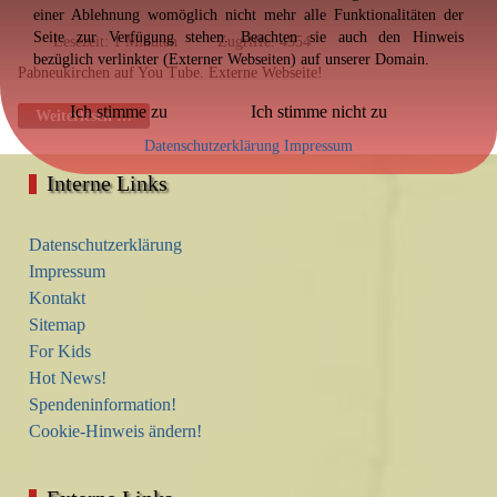
einer Ablehnung womöglich nicht mehr alle Funktionalitäten der
Seite zur Verfügung stehen. Beachten sie auch den Hinweis
Lesezeit: 1 Minuten
Zugriffe: 4554
bezüglich verlinkter (Externer Webseiten) auf unserer Domain.
Pabneukirchen auf You Tube. Externe Webseite!
Ich stimme zu
Ich stimme nicht zu
Weiterlesen …
Datenschutzerklärung
Impressum
Interne Links
Datenschutzerklärung
Impressum
Kontakt
Sitemap
For Kids
Hot News!
Spendeninformation!
Cookie-Hinweis ändern!