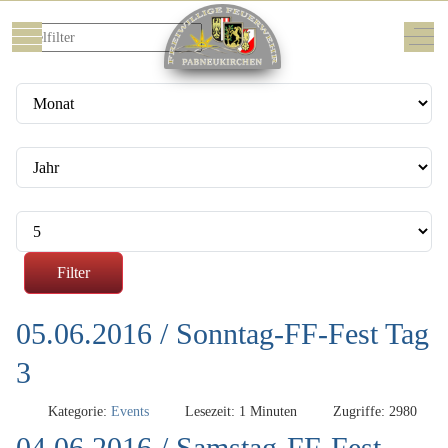
Filter
Titelfilter
Mobile Menu Toggle
Off-
Monat
Jahr
Anzeige #
Filter
05.06.2016 / Sonntag-FF-Fest Tag
3
Kategorie:
Events
Lesezeit: 1 Minuten
Zugriffe: 2980
04.06.2016 / Samstag-FF-Fest