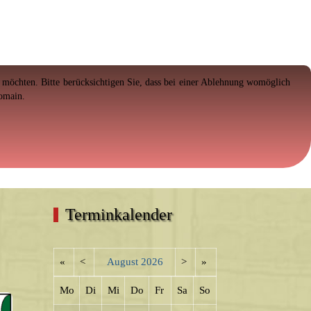
en möchten. Bitte berücksichtigen Sie, dass bei einer Ablehnung womöglich
Domain.
Terminkalender
«
<
August
2026
>
»
Mo
Di
Mi
Do
Fr
Sa
So