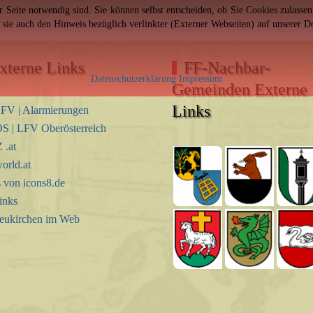
er Seite notwendig sind. Sie können selbst entscheiden, ob Sie Cookies zulass
n sie auch den Hinweis bezüglich verlinkter (Externer Webseiten) auf unserer 
xterne Links
FF-Nachbar-
Datenschutzerklärung
Impressum
Gemeinden Externe
Links
FV | Alarmierungen
S | LFV Oberösterreich
.at
orld.at
s von icons8.de
inks
eukirchen im Web