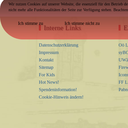
Wir nutzen Cookies auf unserer Website, die essenziell für den Betrieb d
nicht mehr alle Funktionalitäten der Seite zur Verfügung stehen. Beachte
Ich stimme zu
Ich stimme nicht zu
Interne Links
E
Datenschutzerklärung
Oö L
Impressum
syBO
Kontakt
UWZ 
Sitemap
Firew
For Kids
Icon
Hot News!
FF L
Spendeninformation!
Pabn
Cookie-Hinweis ändern!