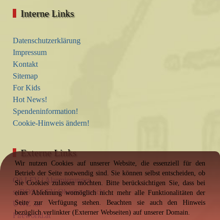
Interne Links
Datenschutzerklärung
Impressum
Kontakt
Sitemap
For Kids
Hot News!
Spendeninformation!
Cookie-Hinweis ändern!
Externe Links
Wir nutzen Cookies auf unserer Website, die essenziell für den
Betrieb der Seite notwendig sind. Sie können selbst entscheiden, ob
Oö LFV | Alarmierungen
Sie Cookies zulassen möchten. Bitte berücksichtigen Sie, dass bei
syBOS | LFV Oberösterreich
einer Ablehnung womöglich nicht mehr alle Funktionalitäten der
Seite zur Verfügung stehen. Beachten sie auch den Hinweis
UWZ .at
bezüglich verlinkter (Externer Webseiten) auf unserer Domain.
Fireworld.at