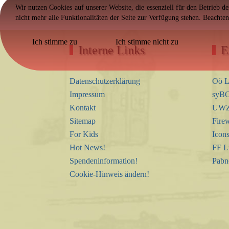
Wir nutzen Cookies auf unserer Website, die essenziell für den Betrieb d
nicht mehr alle Funktionalitäten der Seite zur Verfügung stehen. Beachte
Ich stimme zu
Ich stimme nicht zu
Interne Links
E
Datenschutzerklärung
Oö L
Impressum
syBO
Kontakt
UWZ 
Sitemap
Firew
For Kids
Icon
Hot News!
FF L
Spendeninformation!
Pabn
Cookie-Hinweis ändern!