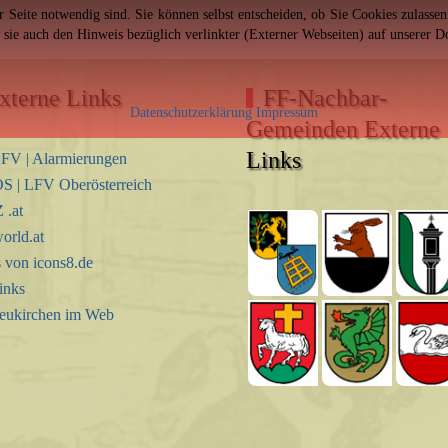
er Seite notwendig sind. Sie können selbst entscheiden, ob Sie Cookies zulass
n sie auch den Hinweis bezüglich verlinkter (Externer Webseiten) auf unserer 
xterne Links
FF-Nachbar-
Datenschutzerklärung
Impressum
Gemeinden Externe
Links
FV | Alarmierungen
S | LFV Oberösterreich
.at
orld.at
s von icons8.de
inks
eukirchen im Web