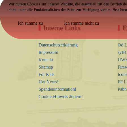
Wir nutzen Cookies auf unserer Website, die essenziell für den Betrieb d
nicht mehr alle Funktionalitäten der Seite zur Verfügung stehen. Beachte
Ich stimme zu
Ich stimme nicht zu
Interne Links
E
Datenschutzerklärung
Oö L
Impressum
syBO
Kontakt
UWZ 
Sitemap
Firew
For Kids
Icon
Hot News!
FF L
Spendeninformation!
Pabn
Cookie-Hinweis ändern!