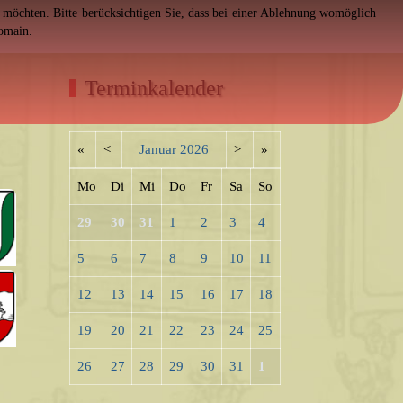
en möchten. Bitte berücksichtigen Sie, dass bei einer Ablehnung womöglich
Domain.
Terminkalender
«
<
Januar
2026
>
»
Mo
Di
Mi
Do
Fr
Sa
So
29
30
31
1
2
3
4
5
6
7
8
9
10
11
12
13
14
15
16
17
18
19
20
21
22
23
24
25
26
27
28
29
30
31
1