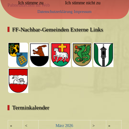
Ich stimme zu
Ich stimme nicht zu
Pabneukirchen im Web
Datenschutzerklärung
Impressum
FF-Nachbar-Gemeinden Externe Links
Terminkalender
«
<
März
2026
>
»