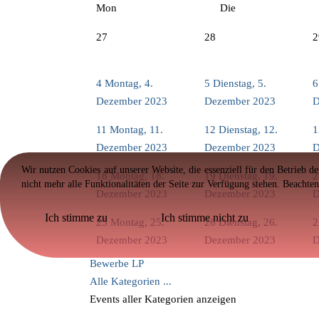
Mon
Die
27
28
2
4
Montag, 4.
5
Dienstag, 5.
6
Dezember 2023
Dezember 2023
D
11
Montag, 11.
12
Dienstag, 12.
1
Dezember 2023
Dezember 2023
D
Wir nutzen Cookies auf unserer Website, die essenziell für den Betrieb d
18
Montag, 18.
19
Dienstag, 19.
2
nicht mehr alle Funktionalitäten der Seite zur Verfügung stehen. Beachte
Dezember 2023
Dezember 2023
D
Ich stimme zu
Ich stimme nicht zu
25
Montag, 25.
26
Dienstag, 26.
2
Dezember 2023
Dezember 2023
D
Bewerbe LP
Alle Kategorien ...
Events aller Kategorien anzeigen