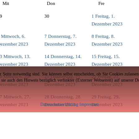
Mit
Don
Fre
9
30
1
Freitag, 1.
Dezember 2023
Mittwoch, 6.
7
Donnerstag, 7.
8
Freitag, 8.
ezember 2023
Dezember 2023
Dezember 2023
3
Mittwoch, 13.
14
Donnerstag, 14.
15
Freitag, 15.
ezember 2023
Dezember 2023
Dezember 2023
er Seite notwendig sind. Sie können selbst entscheiden, ob Sie Cookies zulass
0
Mittwoch, 20.
21
Donnerstag, 21.
22
Freitag, 22.
n sie auch den Hinweis bezüglich verlinkter (Externer Webseiten) auf unserer 
ezember 2023
Dezember 2023
Dezember 2023
7
Mittwoch, 27.
28
Donnerstag, 28.
29
Freitag, 29.
Datenschutzerklärung
Impressum
ezember 2023
Dezember 2023
Dezember 2023