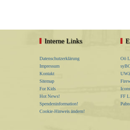
Interne Links
E
Datenschutzerklärung
Oö L
Impressum
syBO
Kontakt
UWZ 
Sitemap
Firew
For Kids
Icon
Hot News!
FF L
Spendeninformation!
Pabn
Cookie-Hinweis ändern!