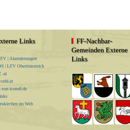
xterne Links
FF-Nachbar-
Gemeinden Externe
Links
FV | Alarmierungen
S | LFV Oberösterreich
.at
orld.at
s von icons8.de
inks
eukirchen im Web