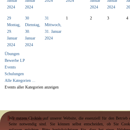
Januar
Januar
2024
2024
Januar
Januar
Ja
2024
2024
2024
2024
2
29
30
31
1
2
3
4
Montag,
Dienstag,
Mittwoch,
29.
30.
31. Januar
Januar
Januar
2024
2024
2024
Übungen
Bewerbe LP
Events
Schulungen
Alle Kategorien ...
Events aller Kategorien anzeigen
Interne Links
Wir nutzen Cookies auf unserer Website, die essenziell für den Betrieb 
Seite notwendig sind. Sie können selbst entscheiden, ob Sie Cook
zulassen möchten. Bitte berücksichtigen Sie, dass bei einer Ablehn