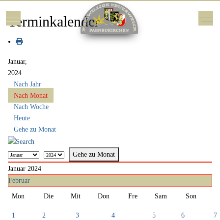
Mobile Menu Toggle
Off-
Terminkalender
Januar,
2024
Nach Jahr
Nach Monat
Nach Woche
Heute
Gehe zu Monat
Gehe zu Monat
Januar 2024
Februar
Mon
Die
Mit
Don
Fre
Sam
Son
1
2
3
4
5
6
7