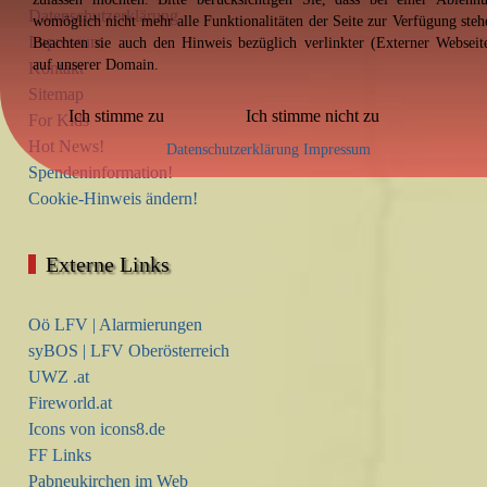
Datenschutzerklärung
womöglich nicht mehr alle Funktionalitäten der Seite zur Verfügung steh
Impressum
Beachten sie auch den Hinweis bezüglich verlinkter (Externer Webseit
auf unserer Domain.
Kontakt
Sitemap
Ich stimme zu
Ich stimme nicht zu
For Kids
Hot News!
Datenschutzerklärung
Impressum
Spendeninformation!
Cookie-Hinweis ändern!
Externe Links
Oö LFV | Alarmierungen
syBOS | LFV Oberösterreich
UWZ .at
Fireworld.at
Icons von icons8.de
FF Links
Pabneukirchen im Web