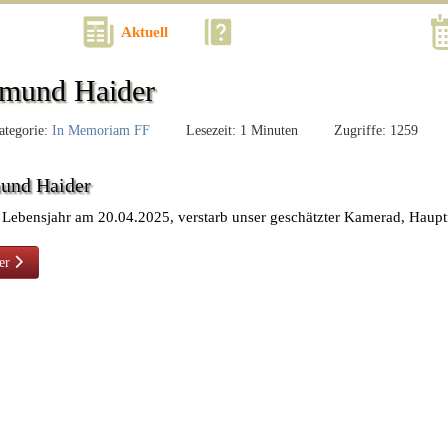
Kontakt
Aktuell
Was? Wann? Wo? Wie?
mund Haider
tegorie:
In Memoriam FF
Lesezeit: 1 Minuten
Zugriffe: 1259
und Haider
 Lebensjahr am 20.04.2025, verstarb unser geschätzter Kamerad, Hau
ster Beitrag: Josef Eder
er