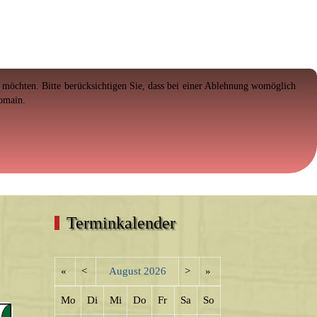
en möchten. Bitte berücksichtigen Sie, dass bei einer Ablehnung womöglich
Domain.
Terminkalender
«
<
August
2026
>
»
Mo
Di
Mi
Do
Fr
Sa
So