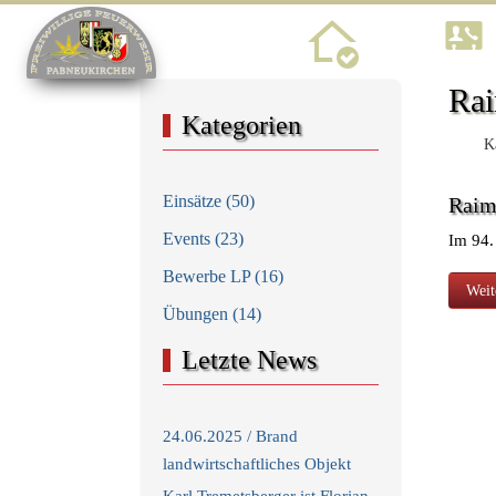
Home
Rai
Kategorien
Ka
Einsätze (50)
Raim
Events (23)
Im 94.
Bewerbe LP (16)
Näch
Weit
Übungen (14)
Letzte News
24.06.2025 / Brand
landwirtschaftliches Objekt