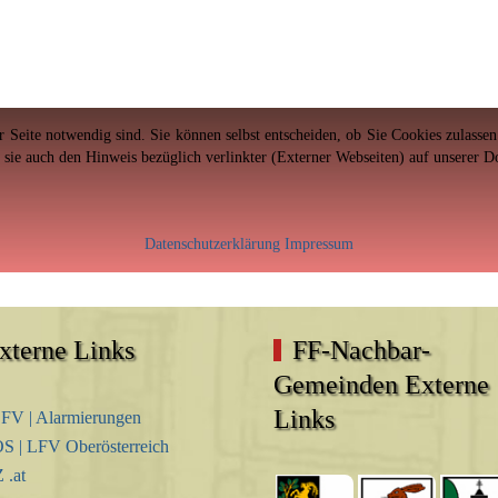
er Seite notwendig sind. Sie können selbst entscheiden, ob Sie Cookies zulass
n sie auch den Hinweis bezüglich verlinkter (Externer Webseiten) auf unserer 
Datenschutzerklärung
Impressum
xterne Links
FF-Nachbar-
Gemeinden Externe
Links
FV | Alarmierungen
S | LFV Oberösterreich
.at