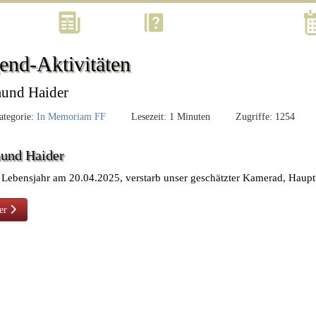
Kontakt
Aktuell
Was? Wann? Wo? Wie?
end-Aktivitäten
und Haider
tegorie:
In Memoriam FF
Lesezeit: 1 Minuten
Zugriffe: 1254
und Haider
 Lebensjahr am 20.04.2025, verstarb unser geschätzter Kamerad, Hau
ster Beitrag: Josef Eder
er