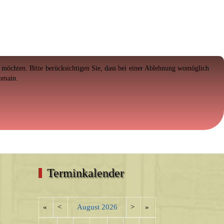
en möchten. Bitte berücksichtigen Sie, dass bei einer Ablehnung womöglich
Domain.
Terminkalender
«
<
August
2026
>
»