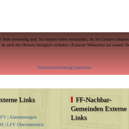
er Seite notwendig sind. Sie können selbst entscheiden, ob Sie Cookies zulass
n sie auch den Hinweis bezüglich verlinkter (Externer Webseiten) auf unserer 
Datenschutzerklärung
Impressum
xterne Links
FF-Nachbar-
Gemeinden Externe
Links
FV | Alarmierungen
S | LFV Oberösterreich