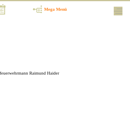
Termine
Mega Menü
Off-Ca
ptfeuerwehrmann Raimund Haider