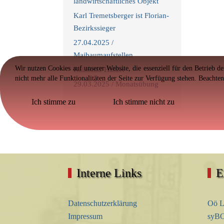
landwirtschaftliches Objekt
Karl Tremetsberger ist Florian-
Bezirkssieger
27.04.2025 /
Maibaumaufstellen
Wir nutzen Cookies auf unserer Website, die essenziell für den Betrieb d
Raimund Haider
nicht mehr alle Funktionalitäten der Seite zur Verfügung stehen. Beachte
29.03.2025 / Monatsübung
Ich stimme zu
Ich stimme nicht zu
Interne Links
E
Datenschutzerklärung
Oö L
Impressum
syBO