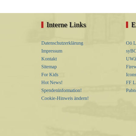
Interne Links
E
Datenschutzerklärung
Oö L
Impressum
syBO
Kontakt
UWZ 
Sitemap
Firew
For Kids
Icon
Hot News!
FF L
Spendeninformation!
Pabn
Cookie-Hinweis ändern!