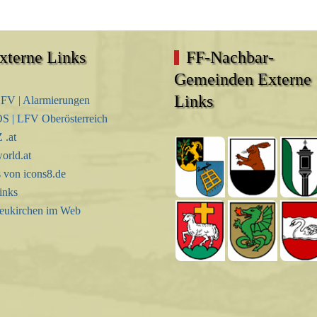
xterne Links
FF-Nachbar-
Gemeinden Externe
Links
FV | Alarmierungen
S | LFV Oberösterreich
.at
orld.at
s von icons8.de
inks
eukirchen im Web