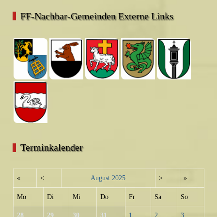
FF-Nachbar-Gemeinden Externe Links
Terminkalender
«
<
August
2025
>
»
Mo
Di
Mi
Do
Fr
Sa
So
28
29
30
31
1
2
3