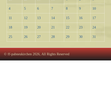
4
5
6
7
8
9
10
11
12
13
14
15
16
17
18
19
20
21
22
23
24
25
26
27
28
29
30
31
© ff-pabneukirchen 2026, All Rights Reserved
♿