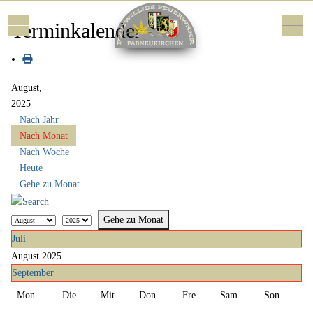
Mobile Menu Toggle
Off-
Terminkalender
August,
2025
Nach Jahr
Nach Monat
Nach Woche
Heute
Gehe zu Monat
Gehe zu Monat
Juli
August 2025
September
Mon
Die
Mit
Don
Fre
Sam
Son