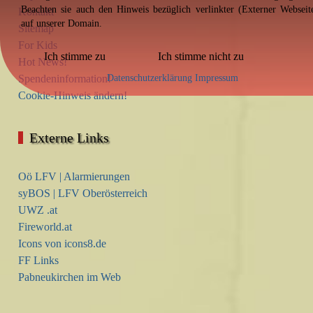
Beachten sie auch den Hinweis bezüglich verlinkter (Externer Webseit
Kontakt
auf unserer Domain.
Sitemap
For Kids
Ich stimme zu
Ich stimme nicht zu
Hot News!
Spendeninformation!
Datenschutzerklärung
Impressum
Cookie-Hinweis ändern!
Externe Links
Oö LFV | Alarmierungen
syBOS | LFV Oberösterreich
UWZ .at
Fireworld.at
Icons von icons8.de
FF Links
Pabneukirchen im Web