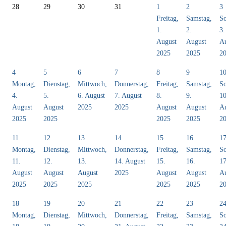
28
29
30
31
1
2
3
Freitag,
Samstag,
So
1.
2.
3.
August
August
A
2025
2025
2
4
5
6
7
8
9
1
Montag,
Dienstag,
Mittwoch,
Donnerstag,
Freitag,
Samstag,
So
4.
5.
6. August
7. August
8.
9.
10
August
August
2025
2025
August
August
A
2025
2025
2025
2025
2
11
12
13
14
15
16
1
Montag,
Dienstag,
Mittwoch,
Donnerstag,
Freitag,
Samstag,
So
11.
12.
13.
14. August
15.
16.
17
August
August
August
2025
August
August
A
2025
2025
2025
2025
2025
2
18
19
20
21
22
23
2
Montag,
Dienstag,
Mittwoch,
Donnerstag,
Freitag,
Samstag,
So