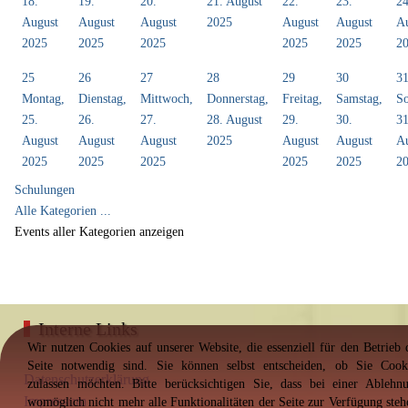
18.
19.
20.
21. August
22.
23.
24
August
August
August
2025
August
August
A
2025
2025
2025
2025
2025
2
25
26
27
28
29
30
3
Montag,
Dienstag,
Mittwoch,
Donnerstag,
Freitag,
Samstag,
So
25.
26.
27.
28. August
29.
30.
31
August
August
August
2025
August
August
A
2025
2025
2025
2025
2025
2
Schulungen
Alle Kategorien ...
Events aller Kategorien anzeigen
Interne Links
Wir nutzen Cookies auf unserer Website, die essenziell für den Betrieb 
Seite notwendig sind. Sie können selbst entscheiden, ob Sie Cook
Datenschutzerklärung
zulassen möchten. Bitte berücksichtigen Sie, dass bei einer Ablehn
Impressum
womöglich nicht mehr alle Funktionalitäten der Seite zur Verfügung steh