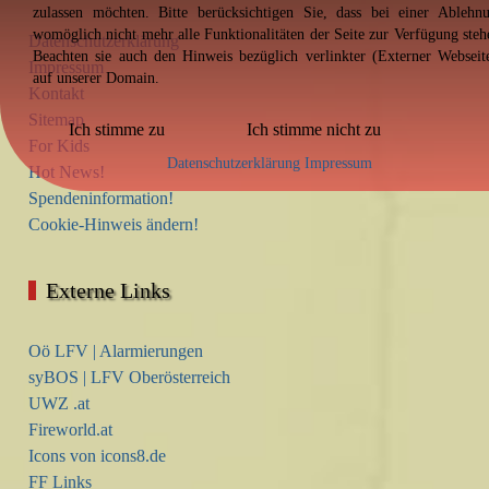
zulassen möchten. Bitte berücksichtigen Sie, dass bei einer Ablehn
womöglich nicht mehr alle Funktionalitäten der Seite zur Verfügung steh
Datenschutzerklärung
Beachten sie auch den Hinweis bezüglich verlinkter (Externer Webseit
Impressum
auf unserer Domain.
Kontakt
Sitemap
Ich stimme zu
Ich stimme nicht zu
For Kids
Datenschutzerklärung
Impressum
Hot News!
Spendeninformation!
Cookie-Hinweis ändern!
Externe Links
Oö LFV | Alarmierungen
syBOS | LFV Oberösterreich
UWZ .at
Fireworld.at
Icons von icons8.de
FF Links