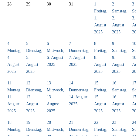
28
29
30
31
1
2
3
Freitag,
Samstag,
So
1.
2.
3.
August
August
A
2025
2025
2
4
5
6
7
8
9
1
Montag,
Dienstag,
Mittwoch,
Donnerstag,
Freitag,
Samstag,
So
4.
5.
6. August
7. August
8.
9.
10
August
August
2025
2025
August
August
A
2025
2025
2025
2025
2
11
12
13
14
15
16
1
Montag,
Dienstag,
Mittwoch,
Donnerstag,
Freitag,
Samstag,
So
11.
12.
13.
14. August
15.
16.
17
August
August
August
2025
August
August
A
2025
2025
2025
2025
2025
2
18
19
20
21
22
23
2
Montag,
Dienstag,
Mittwoch,
Donnerstag,
Freitag,
Samstag,
So