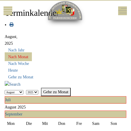
Mobile Menu Toggle
Off-
Terminkalender
August,
2025
Nach Jahr
Nach Monat
Nach Woche
Heute
Gehe zu Monat
Gehe zu Monat
Juli
August 2025
September
Mon
Die
Mit
Don
Fre
Sam
Son