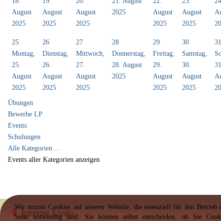
18.
19.
20.
21. August
22.
23.
24
August
August
August
2025
August
August
A
2025
2025
2025
2025
2025
2
25
26
27
28
29
30
3
Montag,
Dienstag,
Mittwoch,
Donnerstag,
Freitag,
Samstag,
So
25.
26.
27.
28. August
29.
30.
31
August
August
August
2025
August
August
A
2025
2025
2025
2025
2025
2
Übungen
Bewerbe LP
Events
Schulungen
Alle Kategorien ...
Events aller Kategorien anzeigen
Wir nutzen Cookies auf unserer Website, die essenziell für den Betrieb 
Interne Links
Seite notwendig sind. Sie können selbst entscheiden, ob Sie Cook