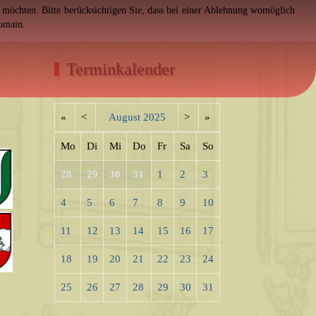
en möchten. Bitte berücksichtigen Sie, dass bei einer Ablehnung womöglich
Domain.
Terminkalender
«
<
August
2025
>
»
Mo
Di
Mi
Do
Fr
Sa
So
28
29
30
31
1
2
3
4
5
6
7
8
9
10
11
12
13
14
15
16
17
18
19
20
21
22
23
24
25
26
27
28
29
30
31