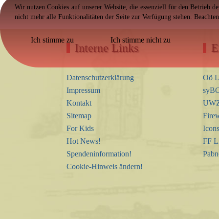
Wir nutzen Cookies auf unserer Website, die essenziell für den Betrieb d
nicht mehr alle Funktionalitäten der Seite zur Verfügung stehen. Beachte
Ich stimme zu
Ich stimme nicht zu
Interne Links
E
Datenschutzerklärung
Oö L
Impressum
syBO
Kontakt
UWZ 
Sitemap
Firew
For Kids
Icon
Hot News!
FF L
Spendeninformation!
Pabn
Cookie-Hinweis ändern!