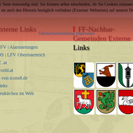
er Seite notwendig sind. Sie können selbst entscheiden, ob Sie Cookies zulass
n sie auch den Hinweis bezüglich verlinkter (Externer Webseiten) auf unserer 
xterne Links
FF-Nachbar-
Datenschutzerklärung
Impressum
Gemeinden Externe
Links
FV | Alarmierungen
S | LFV Oberösterreich
.at
orld.at
s von icons8.de
inks
eukirchen im Web