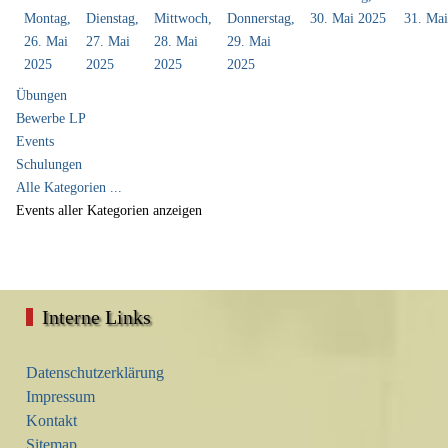
Montag,
Dienstag,
Mittwoch,
Donnerstag,
30. Mai 2025
31. Ma
26. Mai
27. Mai
28. Mai
29. Mai
2025
2025
2025
2025
Übungen
Bewerbe LP
Events
Schulungen
Alle Kategorien ...
Events aller Kategorien anzeigen
Interne Links
Datenschutzerklärung
Impressum
Kontakt
Sitemap