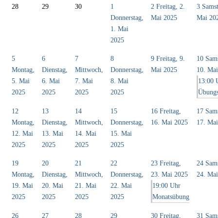
28
29
30
1
2
Freitag, 2.
3
Samst
Donnerstag,
Mai 2025
Mai 20
1. Mai
2025
5
6
7
8
9
Freitag, 9.
10
Sams
Montag,
Dienstag,
Mittwoch,
Donnerstag,
Mai 2025
10. Ma
5. Mai
6. Mai
7. Mai
8. Mai
13:00 
2025
2025
2025
2025
Übung
12
13
14
15
16
Freitag,
17
Sams
Montag,
Dienstag,
Mittwoch,
Donnerstag,
16. Mai 2025
17. Ma
12. Mai
13. Mai
14. Mai
15. Mai
2025
2025
2025
2025
19
20
21
22
23
Freitag,
24
Sams
Montag,
Dienstag,
Mittwoch,
Donnerstag,
23. Mai 2025
24. Ma
19. Mai
20. Mai
21. Mai
22. Mai
19:00 Uhr
2025
2025
2025
2025
Monatsübung
26
27
28
29
30
Freitag,
31
Sams