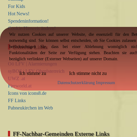
For Kids
Hot News!
Spendeninformation!
Cookie-Hinweis ändern!
Wir nutzen Cookies auf unserer Website, die essenziell für den Bet
notwendig sind. Sie können selbst entscheiden, ob Sie Cookies zulassen
Externe Links
berücksichtigen Sie, dass bei einer Ablehnung womöglich ni
Funktionalitäten der Seite zur Verfügung stehen. Beachten sie au
bezüglich verlinkter (Externer Webseiten) auf unserer Domain.
Oö LFV | Alarmierungen
syBOS | LFV Oberösterreich
Ich stimme zu
Ich stimme nicht zu
UWZ .at
Datenschutzerklärung
Impressum
Fireworld.at
Icons von icons8.de
FF Links
Pabneukirchen im Web
FF-Nachbar-Gemeinden Externe Links