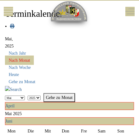
Mobile Menu Toggle
Off-
Terminkalender
Mai,
2025
Nach Jahr
Nach Monat
Nach Woche
Heute
Gehe zu Monat
Gehe zu Monat
April
Mai 2025
Juni
Mon
Die
Mit
Don
Fre
Sam
Son