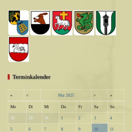
Terminkalender
«
<
Mai
2025
>
»
Mo
Di
Mi
Do
Fr
Sa
So
28
29
30
1
2
3
4
5
6
7
8
9
10
11