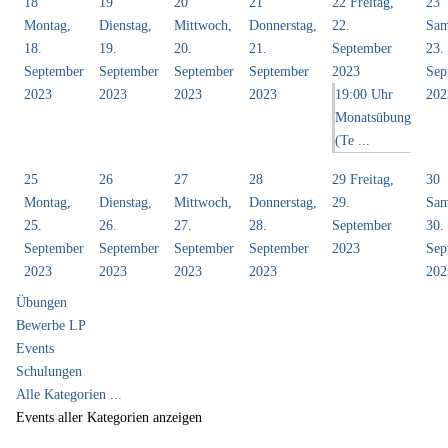
18
19
20
21
22
Freitag,
23
Montag,
Dienstag,
Mittwoch,
Donnerstag,
22.
Sam
18.
19.
20.
21.
September
23.
September
September
September
September
2023
Sep
2023
2023
2023
2023
19:00 Uhr
202
Monatsübung
(Te ...
25
26
27
28
29
Freitag,
30
Montag,
Dienstag,
Mittwoch,
Donnerstag,
29.
Sam
25.
26.
27.
28.
September
30.
September
September
September
September
2023
Sep
2023
2023
2023
2023
202
Übungen
Bewerbe LP
Events
Schulungen
Alle Kategorien ...
Events aller Kategorien anzeigen