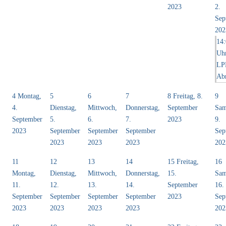
2023
2.
Sep
202
14
Uh
LP
Ab
4
Montag,
5
6
7
8
Freitag, 8.
9
4.
Dienstag,
Mittwoch,
Donnerstag,
September
Sam
September
5.
6.
7.
2023
9.
2023
September
September
September
Sep
2023
2023
2023
202
11
12
13
14
15
Freitag,
16
Montag,
Dienstag,
Mittwoch,
Donnerstag,
15.
Sam
11.
12.
13.
14.
September
16.
September
September
September
September
2023
Sep
2023
2023
2023
2023
202