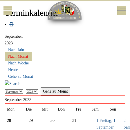
Mobile Menu Toggle
Off-
Terminkalender
September,
2023
Nach Jahr
Nach Monat
Nach Woche
Heute
Gehe zu Monat
Gehe zu Monat
September 2023
Mon
Die
Mit
Don
Fre
Sam
Son
28
29
30
31
1
Freitag, 1.
2
September
Sam