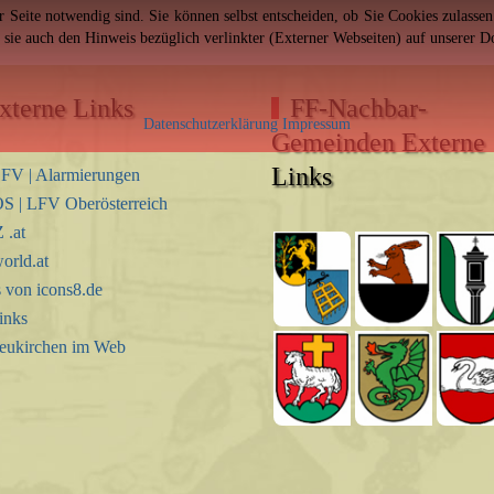
er Seite notwendig sind. Sie können selbst entscheiden, ob Sie Cookies zulass
n sie auch den Hinweis bezüglich verlinkter (Externer Webseiten) auf unserer 
xterne Links
FF-Nachbar-
Datenschutzerklärung
Impressum
Gemeinden Externe
Links
FV | Alarmierungen
S | LFV Oberösterreich
.at
orld.at
s von icons8.de
inks
eukirchen im Web