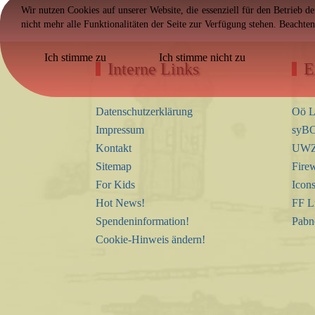
Wir nutzen Cookies auf unserer Website, die essenziell für den Betrieb d
nicht mehr alle Funktionalitäten der Seite zur Verfügung stehen. Beachte
Ich stimme zu
Ich stimme nicht zu
Interne Links
E
Datenschutzerklärung
Oö L
Impressum
syBO
Kontakt
UWZ 
Sitemap
Firew
For Kids
Icon
Hot News!
FF L
Spendeninformation!
Pabn
Cookie-Hinweis ändern!