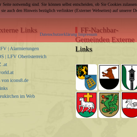
er Seite notwendig sind. Sie können selbst entscheiden, ob Sie Cookies zulass
n sie auch den Hinweis bezüglich verlinkter (Externer Webseiten) auf unserer 
xterne Links
FF-Nachbar-
Datenschutzerklärung
Impressum
Gemeinden Externe
Links
FV | Alarmierungen
S | LFV Oberösterreich
.at
orld.at
s von icons8.de
inks
eukirchen im Web