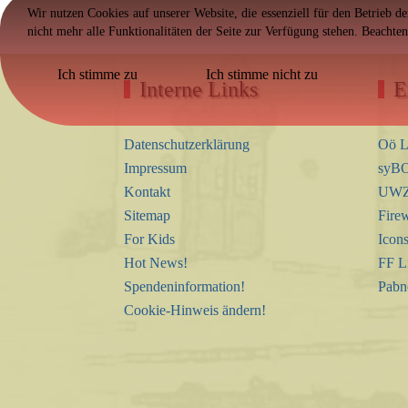
Wir nutzen Cookies auf unserer Website, die essenziell für den Betrieb d
nicht mehr alle Funktionalitäten der Seite zur Verfügung stehen. Beachte
Ich stimme zu
Ich stimme nicht zu
Interne Links
E
Datenschutzerklärung
Oö L
Impressum
syBO
Kontakt
UWZ 
Sitemap
Firew
For Kids
Icon
Hot News!
FF L
Spendeninformation!
Pabn
Cookie-Hinweis ändern!