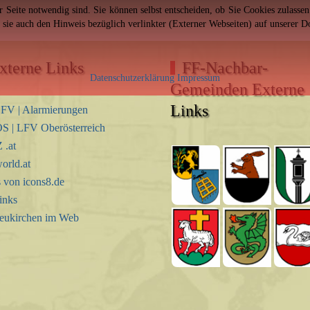
er Seite notwendig sind. Sie können selbst entscheiden, ob Sie Cookies zulass
n sie auch den Hinweis bezüglich verlinkter (Externer Webseiten) auf unserer 
xterne Links
FF-Nachbar-
Datenschutzerklärung
Impressum
Gemeinden Externe
Links
FV | Alarmierungen
S | LFV Oberösterreich
.at
orld.at
s von icons8.de
inks
eukirchen im Web