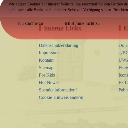
Wir nutzen Cookies auf unserer Website, die essenziell für den Betrieb d
nicht mehr alle Funktionalitäten der Seite zur Verfügung stehen. Beachte
Ich stimme zu
Ich stimme nicht zu
Interne Links
E
Datenschutzerklärung
Oö L
Impressum
syBO
Kontakt
UWZ 
Sitemap
Firew
For Kids
Icon
Hot News!
FF L
Spendeninformation!
Pabn
Cookie-Hinweis ändern!