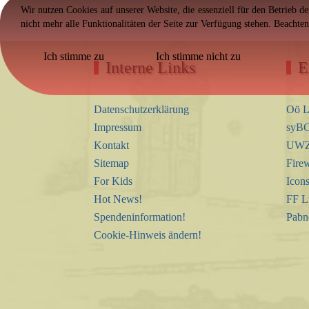
Wir nutzen Cookies auf unserer Website, die essenziell für den Betrieb d
nicht mehr alle Funktionalitäten der Seite zur Verfügung stehen. Beachte
Ich stimme zu
Ich stimme nicht zu
Interne Links
E
Datenschutzerklärung
Oö L
Impressum
syBO
Kontakt
UWZ 
Sitemap
Firew
For Kids
Icon
Hot News!
FF L
Spendeninformation!
Pabn
Cookie-Hinweis ändern!