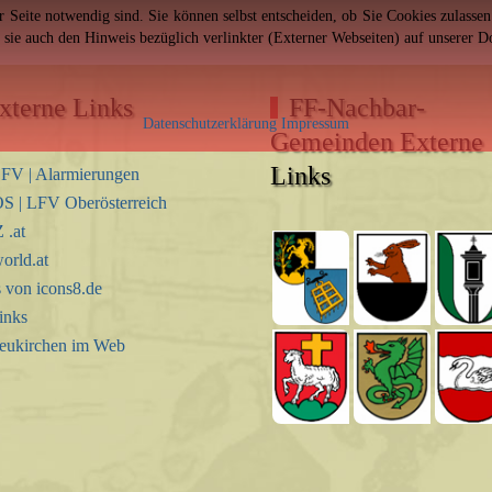
er Seite notwendig sind. Sie können selbst entscheiden, ob Sie Cookies zulass
n sie auch den Hinweis bezüglich verlinkter (Externer Webseiten) auf unserer 
xterne Links
FF-Nachbar-
Datenschutzerklärung
Impressum
Gemeinden Externe
Links
FV | Alarmierungen
S | LFV Oberösterreich
.at
orld.at
s von icons8.de
inks
eukirchen im Web