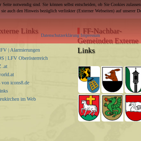
er Seite notwendig sind. Sie können selbst entscheiden, ob Sie Cookies zulass
n sie auch den Hinweis bezüglich verlinkter (Externer Webseiten) auf unserer 
xterne Links
FF-Nachbar-
Datenschutzerklärung
Impressum
Gemeinden Externe
Links
FV | Alarmierungen
S | LFV Oberösterreich
.at
orld.at
s von icons8.de
inks
eukirchen im Web