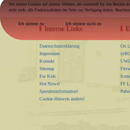
Wir nutzen Cookies auf unserer Website, die essenziell für den Betrieb d
nicht mehr alle Funktionalitäten der Seite zur Verfügung stehen. Beachte
Ich stimme zu
Ich stimme nicht zu
Interne Links
E
Datenschutzerklärung
Oö L
Impressum
syBO
Kontakt
UWZ 
Sitemap
Firew
For Kids
Icon
Hot News!
FF L
Spendeninformation!
Pabn
Cookie-Hinweis ändern!