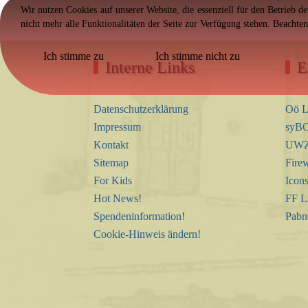
Wir nutzen Cookies auf unserer Website, die essenziell für den Betrieb d
nicht mehr alle Funktionalitäten der Seite zur Verfügung stehen. Beachte
Ich stimme zu
Ich stimme nicht zu
Interne Links
E
Datenschutzerklärung
Oö L
Impressum
syBO
Kontakt
UWZ 
Sitemap
Firew
For Kids
Icon
Hot News!
FF L
Spendeninformation!
Pabn
Cookie-Hinweis ändern!