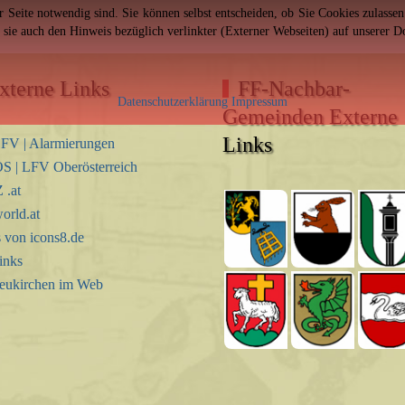
er Seite notwendig sind. Sie können selbst entscheiden, ob Sie Cookies zulass
n sie auch den Hinweis bezüglich verlinkter (Externer Webseiten) auf unserer 
xterne Links
FF-Nachbar-
Datenschutzerklärung
Impressum
Gemeinden Externe
Links
FV | Alarmierungen
S | LFV Oberösterreich
.at
orld.at
s von icons8.de
inks
eukirchen im Web