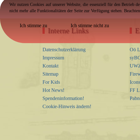
Wir nutzen Cookies auf unserer Website, die essenziell für den Betrieb d
nicht mehr alle Funktionalitäten der Seite zur Verfügung stehen. Beachte
Ich stimme zu
Ich stimme nicht zu
Interne Links
E
Datenschutzerklärung
Oö L
Impressum
syBO
Kontakt
UWZ 
Sitemap
Firew
For Kids
Icon
Hot News!
FF L
Spendeninformation!
Pabn
Cookie-Hinweis ändern!