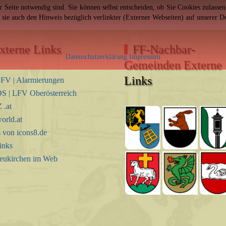
er Seite notwendig sind. Sie können selbst entscheiden, ob Sie Cookies zulass
n sie auch den Hinweis bezüglich verlinkter (Externer Webseiten) auf unserer 
xterne Links
FF-Nachbar-
Datenschutzerklärung
Impressum
Gemeinden Externe
Links
FV | Alarmierungen
S | LFV Oberösterreich
.at
orld.at
s von icons8.de
inks
eukirchen im Web