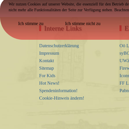
Wir nutzen Cookies auf unserer Website, die essenziell für den Betrieb d
nicht mehr alle Funktionalitäten der Seite zur Verfügung stehen. Beachte
Ich stimme zu
Ich stimme nicht zu
Interne Links
E
Datenschutzerklärung
Oö L
Impressum
syBO
Kontakt
UWZ 
Sitemap
Firew
For Kids
Icon
Hot News!
FF L
Spendeninformation!
Pabn
Cookie-Hinweis ändern!