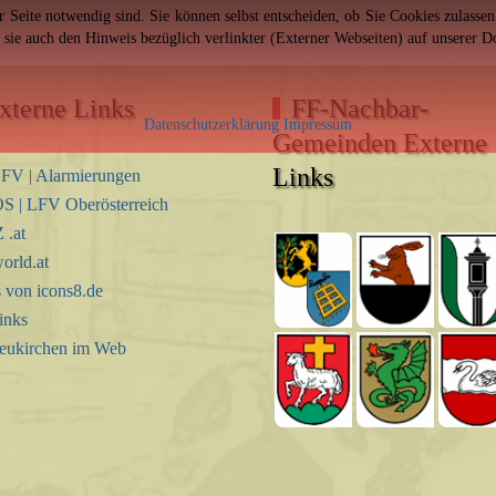
er Seite notwendig sind. Sie können selbst entscheiden, ob Sie Cookies zulass
n sie auch den Hinweis bezüglich verlinkter (Externer Webseiten) auf unserer 
xterne Links
FF-Nachbar-
Datenschutzerklärung
Impressum
Gemeinden Externe
Links
FV | Alarmierungen
S | LFV Oberösterreich
.at
orld.at
s von icons8.de
inks
eukirchen im Web