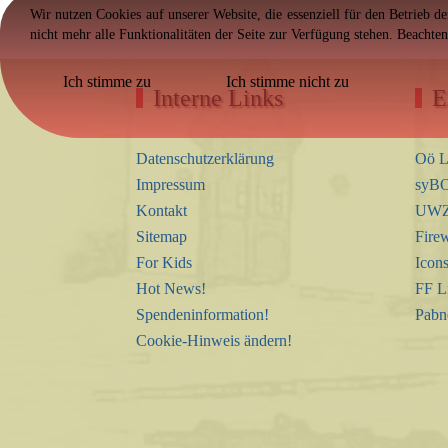
Wir nutzen Cookies auf unserer Website, die essenziell für den Betrieb d
nicht mehr alle Funktionalitäten der Seite zur Verfügung stehen. Beachte
Ich stimme zu
Ich stimme nicht zu
Interne Links
E
Datenschutzerklärung
Oö L
Impressum
syBO
Kontakt
UWZ 
Sitemap
Firew
For Kids
Icon
Hot News!
FF L
Spendeninformation!
Pabn
Cookie-Hinweis ändern!