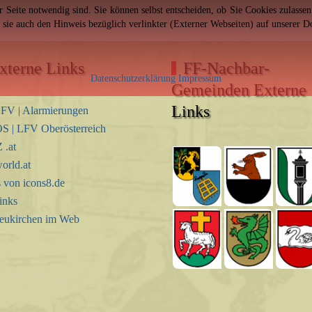
er Seite notwendig sind. Sie können selbst entscheiden, ob Sie Cookies zulass
n sie auch den Hinweis bezüglich verlinkter (Externer Webseiten) auf unserer 
xterne Links
FF-Nachbar-
Datenschutzerklärung
Impressum
Gemeinden Externe
Links
FV | Alarmierungen
S | LFV Oberösterreich
.at
orld.at
s von icons8.de
inks
eukirchen im Web