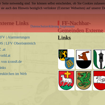
er Seite notwendig sind. Sie können selbst entscheiden, ob Sie Cookies zulass
n sie auch den Hinweis bezüglich verlinkter (Externer Webseiten) auf unserer 
xterne Links
FF-Nachbar-
Datenschutzerklärung
Impressum
Gemeinden Externe
Links
FV | Alarmierungen
S | LFV Oberösterreich
.at
orld.at
s von icons8.de
inks
eukirchen im Web