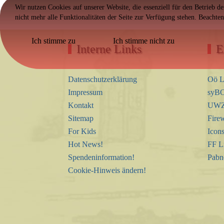
Wir nutzen Cookies auf unserer Website, die essenziell für den Betrieb d
nicht mehr alle Funktionalitäten der Seite zur Verfügung stehen. Beachte
Ich stimme zu
Ich stimme nicht zu
Interne Links
E
Datenschutzerklärung
Oö L
Impressum
syBO
Kontakt
UWZ 
Sitemap
Firew
For Kids
Icon
Hot News!
FF L
Spendeninformation!
Pabn
Cookie-Hinweis ändern!