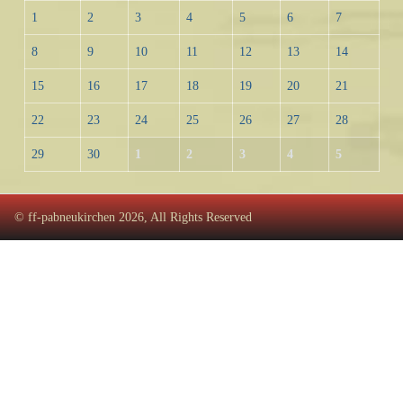
1
2
3
4
5
6
7
8
9
10
11
12
13
14
15
16
17
18
19
20
21
22
23
24
25
26
27
28
29
30
1
2
3
4
5
© ff-pabneukirchen 2026, All Rights Reserved
♿