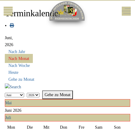
Mobile Menu Toggle
Off-
Terminkalender
Juni,
2026
Nach Jahr
Nach Monat
Nach Woche
Heute
Gehe zu Monat
Gehe zu Monat
Mai
Juni 2026
Juli
Mon
Die
Mit
Don
Fre
Sam
Son