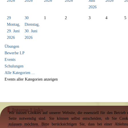
2026
2026
2026
2026
Juni
2026
2
2026
29
30
1
2
3
4
5
Montag,
Dienstag,
29. Juni
30. Juni
2026
2026
Übungen
Bewerbe LP
Events
Schulungen
Alle Kategorien ...
Events aller Kategorien anzeigen
Interne Links
Wir nutzen Cookies auf unserer Website, die essenziell für den Betrieb 
Seite notwendig sind. Sie können selbst entscheiden, ob Sie Cook
zulassen möchten. Bitte berücksichtigen Sie, dass bei einer Ablehn
Datenschutzerklärung