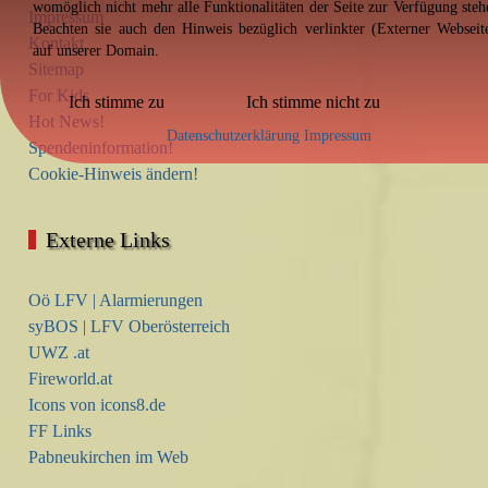
womöglich nicht mehr alle Funktionalitäten der Seite zur Verfügung steh
Impressum
Beachten sie auch den Hinweis bezüglich verlinkter (Externer Webseit
Kontakt
auf unserer Domain.
Sitemap
For Kids
Ich stimme zu
Ich stimme nicht zu
Hot News!
Datenschutzerklärung
Impressum
Spendeninformation!
Cookie-Hinweis ändern!
Externe Links
Oö LFV | Alarmierungen
syBOS | LFV Oberösterreich
UWZ .at
Fireworld.at
Icons von icons8.de
FF Links
Pabneukirchen im Web