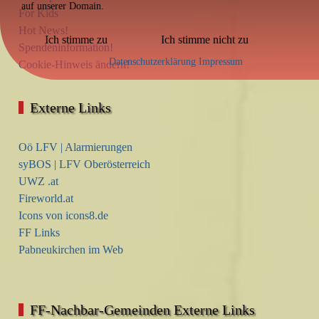
auf unserer Domain.
For Kids
Hot News!
Ich stimme zu
Ich stimme nicht zu
Spendeninformation!
Datenschutzerklärung
Impressum
Cookie-Hinweis ändern!
Externe Links
Oö LFV | Alarmierungen
syBOS | LFV Oberösterreich
UWZ .at
Fireworld.at
Icons von icons8.de
FF Links
Pabneukirchen im Web
FF-Nachbar-Gemeinden Externe Links