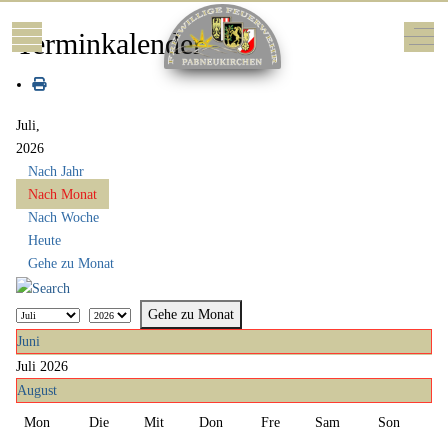
Mobile Menu Toggle
Off-
Terminkalender
Juli,
2026
Nach Jahr
Nach Monat
Nach Woche
Heute
Gehe zu Monat
Gehe zu Monat
Juni
Juli 2026
August
Mon
Die
Mit
Don
Fre
Sam
Son