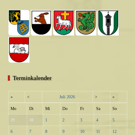
Terminkalender
«
<
Juli
2026
>
»
Mo
Di
Mi
Do
Fr
Sa
So
29
30
1
2
3
4
5
6
7
8
9
10
11
12