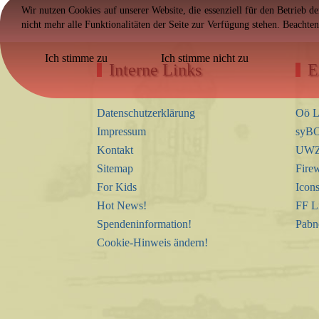
Wir nutzen Cookies auf unserer Website, die essenziell für den Betrieb d
nicht mehr alle Funktionalitäten der Seite zur Verfügung stehen. Beachte
Ich stimme zu
Ich stimme nicht zu
Interne Links
E
Datenschutzerklärung
Oö L
Impressum
syBO
Kontakt
UWZ 
Sitemap
Firew
For Kids
Icon
Hot News!
FF L
Spendeninformation!
Pabn
Cookie-Hinweis ändern!