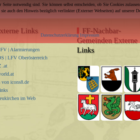
er Seite notwendig sind. Sie können selbst entscheiden, ob Sie Cookies zulass
n sie auch den Hinweis bezüglich verlinkter (Externer Webseiten) auf unserer 
xterne Links
FF-Nachbar-
Datenschutzerklärung
Impressum
Gemeinden Externe
Links
FV | Alarmierungen
S | LFV Oberösterreich
.at
orld.at
s von icons8.de
inks
eukirchen im Web