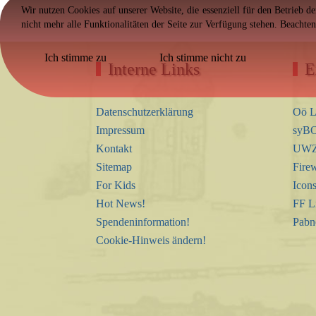
Wir nutzen Cookies auf unserer Website, die essenziell für den Betrieb d
nicht mehr alle Funktionalitäten der Seite zur Verfügung stehen. Beachte
Ich stimme zu
Ich stimme nicht zu
Interne Links
E
Datenschutzerklärung
Oö L
Impressum
syBO
Kontakt
UWZ 
Sitemap
Firew
For Kids
Icon
Hot News!
FF L
Spendeninformation!
Pabn
Cookie-Hinweis ändern!