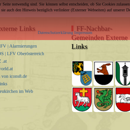
er Seite notwendig sind. Sie können selbst entscheiden, ob Sie Cookies zulass
n sie auch den Hinweis bezüglich verlinkter (Externer Webseiten) auf unserer 
xterne Links
FF-Nachbar-
Datenschutzerklärung
Impressum
Gemeinden Externe
Links
FV | Alarmierungen
S | LFV Oberösterreich
.at
orld.at
s von icons8.de
inks
eukirchen im Web