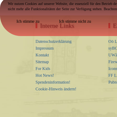
Wir nutzen Cookies auf unserer Website, die essenziell für den Betrieb d
nicht mehr alle Funktionalitäten der Seite zur Verfügung stehen. Beachte
Ich stimme zu
Ich stimme nicht zu
Interne Links
E
Datenschutzerklärung
Oö L
Impressum
syBO
Kontakt
UWZ 
Sitemap
Firew
For Kids
Icon
Hot News!
FF L
Spendeninformation!
Pabn
Cookie-Hinweis ändern!