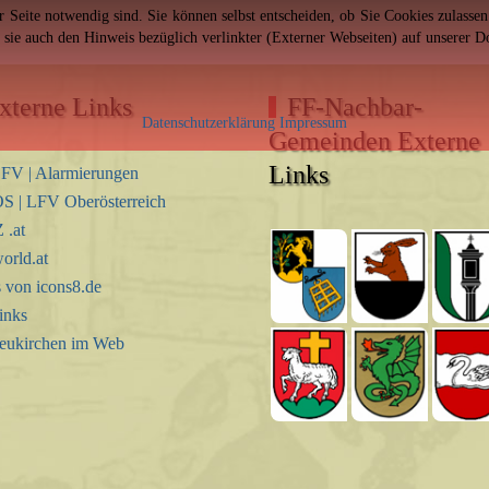
er Seite notwendig sind. Sie können selbst entscheiden, ob Sie Cookies zulass
n sie auch den Hinweis bezüglich verlinkter (Externer Webseiten) auf unserer 
xterne Links
FF-Nachbar-
Datenschutzerklärung
Impressum
Gemeinden Externe
Links
FV | Alarmierungen
S | LFV Oberösterreich
.at
orld.at
s von icons8.de
inks
eukirchen im Web