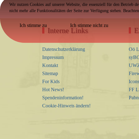
Wir nutzen Cookies auf unserer Website, die essenziell für den Betrieb d
nicht mehr alle Funktionalitäten der Seite zur Verfügung stehen. Beachte
Ich stimme zu
Ich stimme nicht zu
Interne Links
E
Datenschutzerklärung
Oö L
Impressum
syBO
Kontakt
UWZ 
Sitemap
Firew
For Kids
Icon
Hot News!
FF L
Spendeninformation!
Pabn
Cookie-Hinweis ändern!